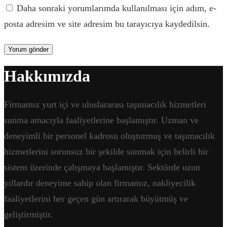
Daha sonraki yorumlarımda kullanılması için adım, e-
posta adresim ve site adresim bu tarayıcıya kaydedilsin.
Hakkımızda
Firmamız yurt içi ve uluslararası taşımacılık hizmetleri
sunma amacıyla faaliyetlerine başlamıştır. Uzman ve
deneyimli bir personel kadrosu oluşturmuş ve taşımacılık
hizmetlerini sorunsuz bir şekilde sunmak için belirli bir
sistem üzerinde çalışmaya başlamıştır. Sektörde uzun
yıllardır deneyime sahip olan firmamız, nakliyecilik
faaliyetlerini her geçen gün artırarak büyütmüş ve
geliştirmiştir.