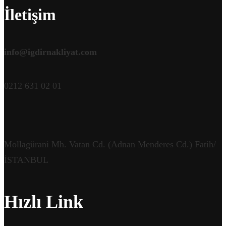
İletişim
info@igdirnakliyat.com
0212 631 02 01
Mollagürani Mh. Vatan Cd. (Adnan Menderes Cd.) Fatih/
İSTANBUL
Hızlı Link